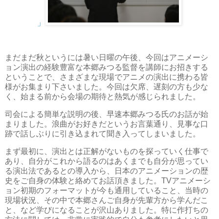
」
まだまだ秋というには暑い日曜の午後、今回はアニメーシ
ョン演出の経験豊富な本郷みつる監督を講師にお招きする
ということで、さまざまな現場でアニメの演出に携わる皆
様がお集まり下さいました。今回は欠席、遅刻の方も少な
く、始まる前から会場の期待と熱気が感じられました。
司会による簡単な説明の後、早速本郷みつる氏のお話が始
まりました。浪曲がお好きだというお言葉通り、見事な口
跡で話しぶりに引き込まれて聞き入ってしまいました。
まず最初に、演出とは正解がないものを探っていく仕事で
あり、自分がこれから語るのはあくまでも自分が思ってい
る演出法であるとの導入から、日本のアニメーションの歴
史をご自身の体験と絡めてお話頂きました。TVアニメーシ
ョン初期のフォーマットが今も通用していること、当時の
現場状況、その中で本郷さんご自身が先輩方から学んだこ
と、など学びになることが沢山ありました。特に作打ちの