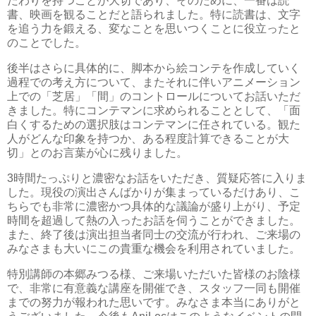
だわりを持つことが大切であり、そのために、一番は読
書、映画を観ることだと語られました。特に読書は、文字
を追う力を鍛える、変なことを思いつくことに役立ったと
のことでした。
後半はさらに具体的に、脚本から絵コンテを作成していく
過程での考え方について、またそれに伴いアニメーション
上での「芝居」「間」のコントロールについてお話いただ
きました。特にコンテマンに求められることとして、「面
白くするための選択肢はコンテマンに任されている。観た
人がどんな印象を持つか、ある程度計算できることが大
切」とのお言葉が心に残りました。
3時間たっぷりと濃密なお話をいただき、質疑応答に入りま
した。現役の演出さんばかりが集まっているだけあり、こ
ちらでも非常に濃密かつ具体的な議論が盛り上がり、予定
時間を超過して熱の入ったお話を伺うことができました。
また、終了後は演出担当者同士の交流が行われ、ご来場の
みなさまも大いにこの貴重な機会を利用されていました。
特別講師の本郷みつる様、ご来場いただいた皆様のお陰様
で、非常に有意義な講座を開催でき、スタッフ一同も開催
までの努力が報われた思いです。みなさま本当にありがと