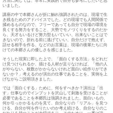
方法に関しては、非常に実践的で自分も参考にしたいと思
いました。
講座の中で本郷さんが折に触れ強調されたのは、現場で生
き残るためのアドバイスでした。どの現場でも人間関係で
揉めるものなので、フリーであっても自分で現場の環境を
良くする努力をすること、大勢でモノづくりをするのだか
ら、天才もいるけど努力型もいていい、出来ないことはで
きないので、折れる前に逃げていい、自分だけで抱えず、
話せる相手を作る、などのお言葉は、現場の後輩たちに向
けての本郷さんの優しさを感じました。
そうした現実に即した上で、「面白くする方法」をどれだ
け見つけられるか、描ける人材が足りなければ、「他の人
がやらない、枚数がかからないけれど面白い絵作りができ
ないか？」考えるのが演出の仕事であることを、実例を上
げながらご説明頂きました。
では「面白くする」ために、何をすべきか？演出は「出
す」仕事なのでインプットを沢山して刺激を受けることが
必要であることを本郷氏は強調されました。面白いもの、
何か引っかかるものを見て、自分なりの「リアル」を見つ
ける、自分が何を作りたいのか考え続ける、自分なりのこ