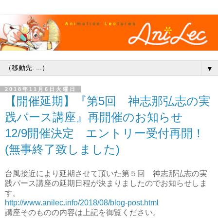
▼
2018年11月6日火曜日
【開催延期】『第5回 神志那弘志の実
践パース講座』再開催のお知らせ
12/9開催決定 エントリー受付再開！
(無事終了致しました)
台風接近により延期させて頂いた第５回 神志那弘志の実
践パース講座の延期日程が決まりましたのでお知らせしま
す。
http://www.anilec.info/2018/08/blog-post.html
講座そのものの内容は上記を御覧ください。