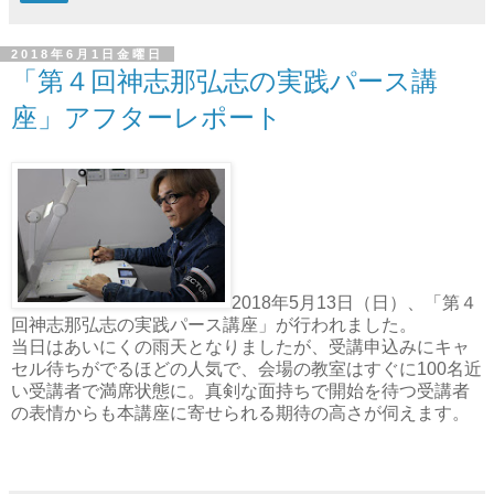
2018年6月1日金曜日
「第４回神志那弘志の実践パース講
座」アフターレポート
2018年5月13日（日）、「第４
回神志那弘志の実践パース講座」が行われました。
当日はあいにくの雨天となりましたが、受講申込みにキャ
セル待ちがでるほどの人気で、会場の教室はすぐに100名近
い受講者で満席状態に。真剣な面持ちで開始を待つ受講者
の表情からも本講座に寄せられる期待の高さが伺えます。