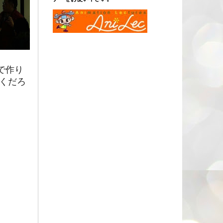
で作り
くだろ