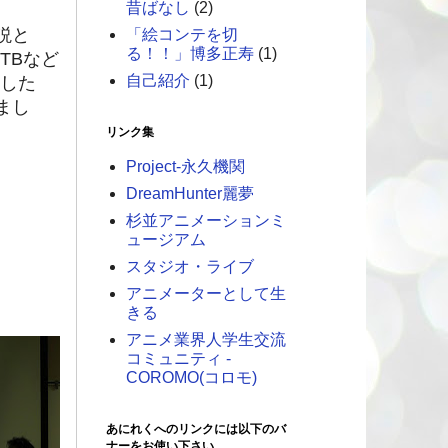
昔ばなし
(2)
説と
「絵コンテを切
る！！」博多正寿
(1)
TBなど
自己紹介
(1)
いした
まし
リンク集
Project-永久機関
DreamHunter麗夢
杉並アニメーションミ
ュージアム
スタジオ・ライブ
アニメーターとして生
きる
アニメ業界人学生交流
コミュニティ -
COROMO(コロモ)
あにれくへのリンクには以下のバ
ナーをお使い下さい。