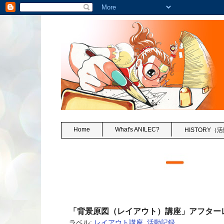
Home
What's ANILEC?
HISTORY
2017年12月6日水曜日
「背景原図（レイアウト）講座」アフター
ラベル:
レイアウト講座
,
活動記録