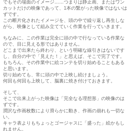
でもその場面のイメージ
……
つまりは静止画、またはワン
カットだけの映像であって、
1
本の繋がった映像ではないは
ずです。
この断片化されたイメージを、頭の中で繰り返し再生しな
がら、映像として組み立てていく作業を行っていきます。
ちなみに、この作業は完全に頭の中で行なっている作業な
ので、目に見える形ではありません。
どこまで出来たら終わり、という明確な線引きはないです
し、自分の中で「見えた！」と思えば、そこで完了です。
もちろん、その作業中に絵コンテを切り始めることもある
と思います。
切り始めても、常に頭の中で上映し続けましょう。
何回も何回も上映して、脳裏に焼き付けておきます。
そして、
そこで出来上がった映像は「完全なる理想形」の映像のは
ずです。
潤沢な作画枚数により滑らかに動き、作画の崩れも一切な
い。
キャラ表よりもちょっとゴージャスに「盛った」絵かもし
れません。