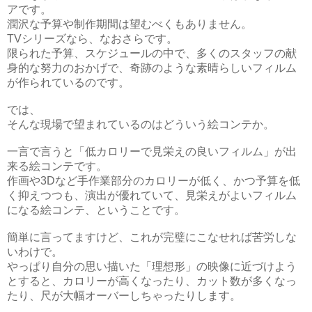
アです。
潤沢な予算や制作期間は望むべくもありません。
TV
シリーズなら、なおさらです。
限られた予算、スケジュールの中で、多くのスタッフの献
身的な努力のおかげで、奇跡のような素晴らしいフィルム
が作られているのです。
では、
そんな現場で望まれているのはどういう絵コンテか。
一言で言うと「低カロリーで見栄えの良いフィルム」が出
来る絵コンテです。
作画や
3D
など手作業部分のカロリーが低く、かつ予算を低
く抑えつつも、演出が優れていて、見栄えがよいフィルム
になる絵コンテ、ということです。
簡単に言ってますけど、これが完璧にこなせれば苦労しな
いわけで。
やっぱり自分の思い描いた「理想形」の映像に近づけよう
とすると、カロリーが高くなったり、カット数が多くなっ
たり、尺が大幅オーバーしちゃったりします。